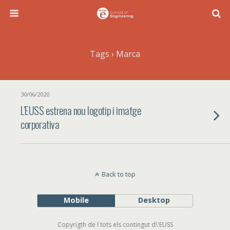
Tags › Marca
30/06/2020
L’EUSS estrena nou logotip i imatge
corporativa
Back to top
Mobile
Desktop
Copyrigth de l tots els contingut d\'EUSS