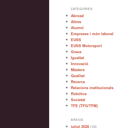
CATEGORIES
Abroad
Altres
Alumni
Empreses i món laboral
EUSS
EUSS Motorsport
Graus
Igualtat
Innovació
Màsters
Qualitat
Recerca
Relacions institucionals
Robòtica
Societat
TFE (TFG/TFM)
ARXIUS
juliol 2026
(10)