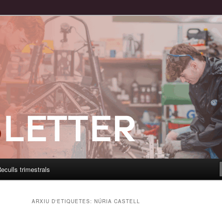
eculls trimestrals
ARXIU D'ETIQUETES:
NÚRIA CASTELL