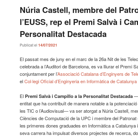
Núria Castell, membre del Patr
l’EUSS, rep el Premi Salvà i Cam
Personalitat Destacada
Publicat el
14/07/2021
El passat mes de juny en el marc de la 26a Nit de les Telec
celebrada a l’Auditori de Barcelona, es va lliurar el Premi S
conjuntament per l’
Associació Catalana d’Enginyers de Tel
el
Col·legi Oficial d’Enginyeria en Informàtica de Catalun
El
Premi Salvà i Campillo a la Personalitat Destacada
—q
entitat que ha contribuït de manera notable a la potenciació 
les TIC o l’Audiovisual— va ser atorgat a Núria Castell, 
Ciències de Computació de la UPC i membre del Patronat 
les primeres dones graduades en Informàtica a Catalunya i 
seva carrera ha impulsat diversos projectes de recerca, do