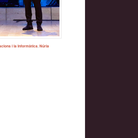
cions i la Informàtica
,
Núria