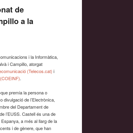
onat de
pillo a la
omunicacions i la Informàtica,
alvà i Campillo, atorgat
ecomunicació (Telecos.cat)
i
ya (COEINF)
.
ue premia la persona o
o divulgació de l’Electrònica,
membre del Departament de
de l’EUSS. Castell és una de
Espanya, a més al llarg de la
cents i de gènere, que han