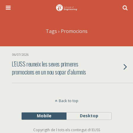
Tags › Promocions
06/07/2026
L’EUSS reuneix les seves primeres
promocions en un nou sopar d’alumnis
Back to top
Mobile
Desktop
Copyrigth de l tots els contingut d\'EUSS