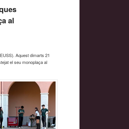
aques
a al
à (EUSS). Aquest dimarts 21
stejat el seu monoplaça al