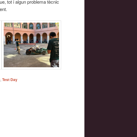
e, tot i algun problema tècnic
ent.
t
,
Test Day