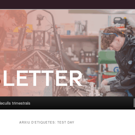
eculls trimestrals
ARXIU D'ETIQUETES:
TEST DAY