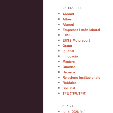
CATEGORIES
Abroad
Altres
Alumni
Empreses i món laboral
EUSS
EUSS Motorsport
Graus
Igualtat
Innovació
Màsters
Qualitat
Recerca
Relacions institucionals
Robòtica
Societat
TFE (TFG/TFM)
ARXIUS
juliol 2026
(10)