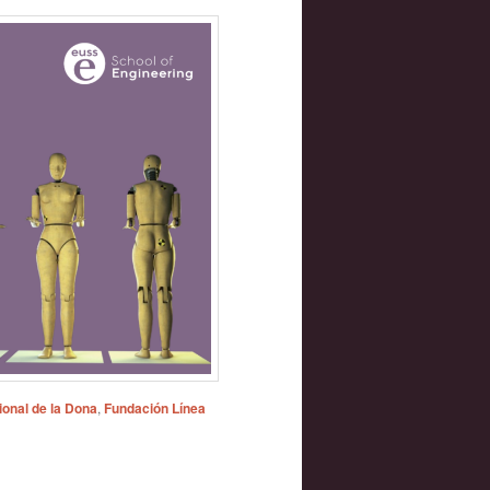
ional de la Dona
,
Fundación Línea