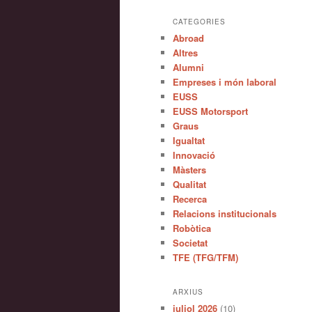
CATEGORIES
Abroad
Altres
Alumni
Empreses i món laboral
EUSS
EUSS Motorsport
Graus
Igualtat
Innovació
Màsters
Qualitat
Recerca
Relacions institucionals
Robòtica
Societat
TFE (TFG/TFM)
ARXIUS
juliol 2026
(10)