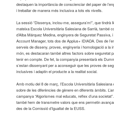
destaquen la importància de conscienciar del paper de l’eng
i treballar de manera més inclusiva a tots els nivells.
La sessió “Dissenya, inclou-me, assegura’m!”, que tindrà ll
mateixa Escola Universitària Salesiana de Sarrià, també c
d’Alba Márquez Medina, enginyera de Seguretat Passiva, i
Account Manager, tots dos de Applus+ IDIADA. Des de l’e
serveis de disseny, proves, enginyeria i homologació a la in
món, es destacaran també altres factors sobre seguretat p
tenir en compte. De fet, la companyia presentarà els Du
s’estan dissenyant per a aconseguir que les proves de seg
inclusives i adaptin el producte a la realitat social.
Amb motiu del 8 de març, l’Escola Universitària Salesiana 
sobre de les diferències de gènere en diferents àmbits. L’a
campanya “Algorismes mal educats, reflex d’una societat”.
també hem de transmetre valors que ens permetin avançar
des de la Comissió d’Igualtat de la EUSS.