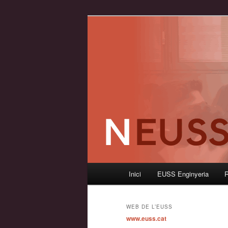
Aneu
Aneu
Les notícies de l'EUSS
al
al
contingut
contingut
Neussletter
principal
secundari
Menú
Inici
EUSS Enginyeria
R
principal
WEB DE L’EUSS
www.euss.cat