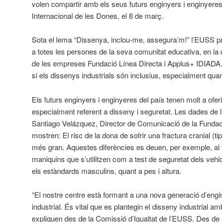
volen compartir amb els seus futurs enginyers i enginyere
Internacional de les Dones, el 8 de març.
Sota el lema “Dissenya, inclou-me, assegura’m!” l’EUSS p
a totes les persones de la seva comunitat educativa, en la 
de les empreses Fundació Línea Directa i Applus+ IDIADA. L
si els dissenys industrials són inclusius, especialment qua
Els futurs enginyers i enginyeres del país tenen molt a ofer
especialment referent a disseny i seguretat. Les dades de 
Santiago Velázquez, Director de Comunicació de la Fundaci
mostren: El risc de la dona de sofrir una fractura cranial (
més gran. Aquestes diferències es deuen, per exemple, al 
maniquins que s’utilitzen com a test de seguretat dels vehi
els estàndards masculins, quant a pes i altura.
“El nostre centre està formant a una nova generació d’engin
industrial. És vital que es plantegin el disseny industrial a
expliquen des de la Comissió d’Igualtat de l’EUSS. Des de l