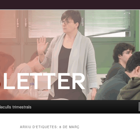
eculls trimestrals
ARXIU D'ETIQUETES:
8 DE MARÇ