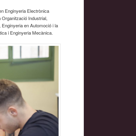
 en Enginyeria Electrònica
 Organització Industrial,
 Enginyeria en Automoció i la
àtica i Enginyeria Mecànica.