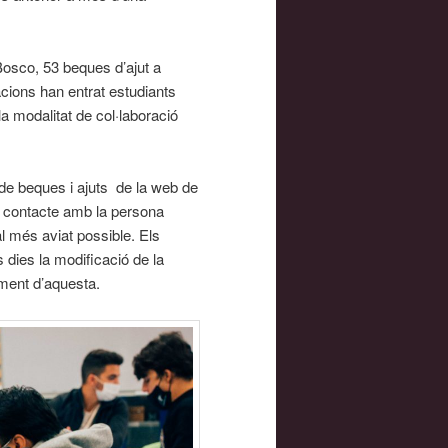
Bosco, 53 beques d’ajut a
acions han entrat estudiants
la modalitat de col·laboració
at de beques i ajuts de la web de
n contacte amb la persona
 més aviat possible. Els
s dies la modificació de la
ment d’aquesta.