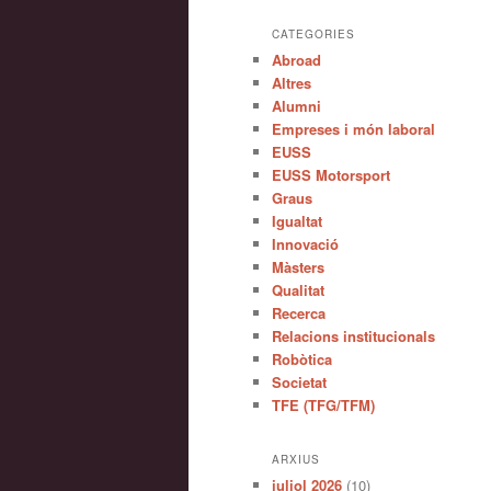
CATEGORIES
Abroad
Altres
Alumni
Empreses i món laboral
EUSS
EUSS Motorsport
Graus
Igualtat
Innovació
Màsters
Qualitat
Recerca
Relacions institucionals
Robòtica
Societat
TFE (TFG/TFM)
ARXIUS
juliol 2026
(10)