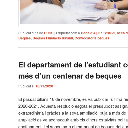
Publicat dins de
EUSS
|
Etiquetat com a
Beca d'Ajut a l'estudi
,
beca d
Beques
,
Beques Fundació Rinaldi
,
Convocatòria beques
El departament de l’estudiant 
més d’un centenar de beques
Publicat el
18/11/2020
El passat dilluns 16 de novembre, es va publicar l’última r
2020-2021. Aquesta resolució esgota el pressupost assign
extraordinària i gràcies a la seva ampliació, puja a més de
ampliació es va aconseguir amb els diners estalviats pel tan
confinament, i el segon amb el romanent de beques del cur