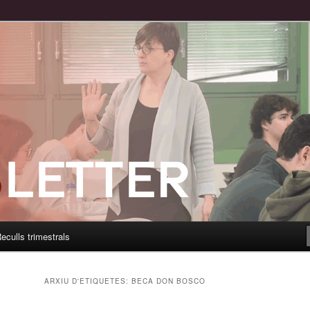
eculls trimestrals
ARXIU D'ETIQUETES:
BECA DON BOSCO