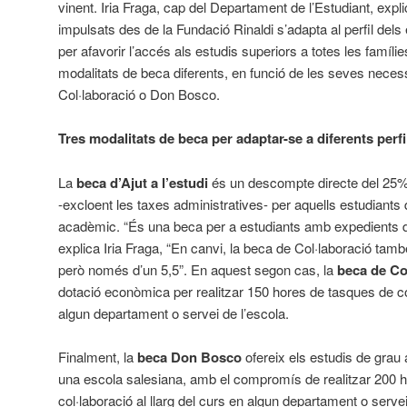
vinent. Iria Fraga, cap del Departament de l’Estudiant, expli
impulsats des de la Fundació Rinaldi s’adapta al perfil dels
per afavorir l’accés als estudis superiors a totes les famílie
modalitats de beca diferents, en funció de les seves necessit
Col·laboració o Don Bosco.
Tres modalitats de beca per adaptar-se a diferents perfi
La
beca d’
Ajut a l’estudi
és un descompte directe del 25% d
-excloent les taxes administratives- per aquells estudiants
acadèmic. “És una beca per a estudiants amb expedients de 
explica Iria Fraga, “En canvi, la beca de Col·laboració tam
però només d’un 5,5”. En aquest segon cas, la
beca de Co
dotació econòmica per realitzar 150 hores de tasques de col
algun departament o servei de l’escola.
Finalment, la
beca Don Bosco
ofereix els estudis de grau 
una escola salesiana, amb el compromís de realitzar 200 
col·laboració al llarg del curs en algun departament o serv