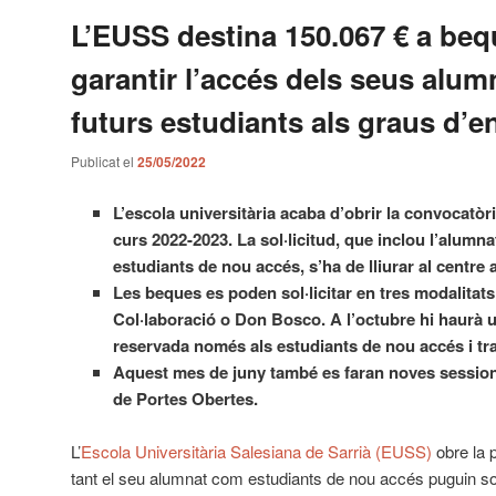
L’EUSS destina 150.067 € a beq
garantir l’accés dels seus alum
futurs estudiants als graus d’e
Publicat el
25/05/2022
L’escola universitària acaba d’obrir la convocatòri
curs 2022-2023. La sol·licitud, que inclou l’alumna
estudiants de nou accés, s’ha de lliurar al centre 
Les beques es poden sol·licitar en tres modalitats 
Col·laboració o Don Bosco. A l’octubre hi haurà
reservada només als estudiants de nou accés i tra
Aquest mes de juny també es faran noves sessions
de Portes Obertes.
L’
Escola Universitària Salesiana de Sarrià (EUSS)
obre la 
tant el seu alumnat com estudiants de nou accés puguin sol·