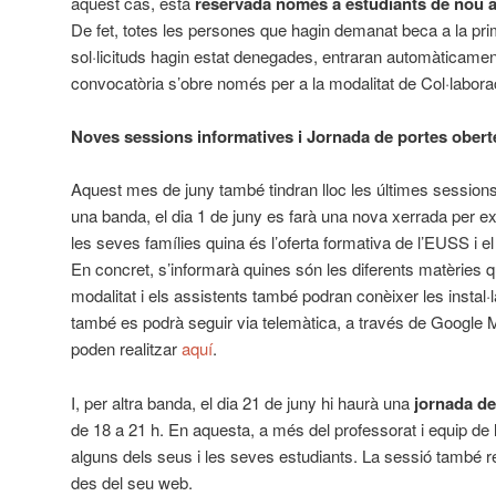
aquest cas, està
reservada només a estudiants de nou ac
De fet, totes les persones que hagin demanat beca a la pri
sol·licituds hagin estat denegades, entraran automàticamen
convocatòria s’obre només per a la modalitat de Col·labora
Noves sessions informatives i Jornada de portes oberte
Aquest mes de juny també tindran lloc les últimes sessions
una banda, el dia 1 de juny es farà una nova xerrada per exp
les seves famílies quina és l’oferta formativa de l’EUSS i 
En concret, s’informarà quines són les diferents matèries 
modalitat i els assistents també podran conèixer les instal·l
també es podrà seguir via telemàtica, a través de Google M
poden realitzar
aquí
.
I, per altra banda, el dia 21 de juny hi haurà una
jornada de
de 18 a 21 h. En aquesta, a més del professorat i equip de
alguns dels seus i les seves estudiants. La sessió també req
des del seu web.