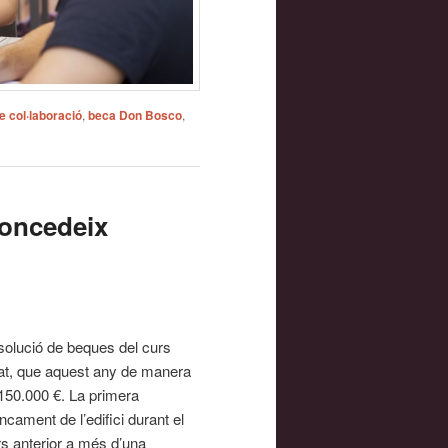
e col·laboració
,
beca Don Bosco
,
concedeix
esolució de beques del curs
at, que aquest any de manera
 150.000 €. La primera
cament de l’edifici durant el
s anterior a més d’una