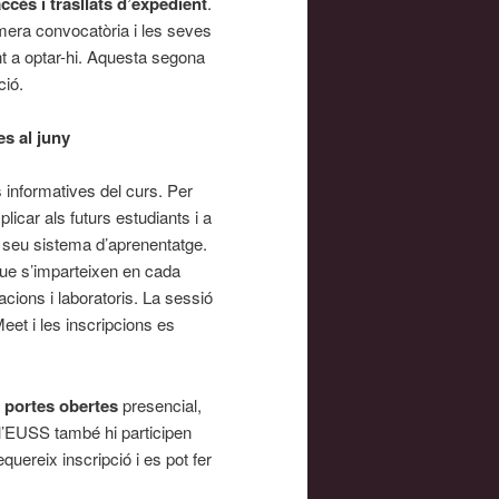
cés i trasllats d’expedient
.
mera convocatòria i les seves
t a optar-hi. Aquesta segona
ció.
s al juny
 informatives del curs. Per
licar als futurs estudiants i a
el seu sistema d’aprenentatge.
que s’imparteixen en cada
acions i laboratoris. La sessió
eet i les inscripcions es
 portes obertes
presencial,
 l’EUSS també hi participen
uereix inscripció i es pot fer