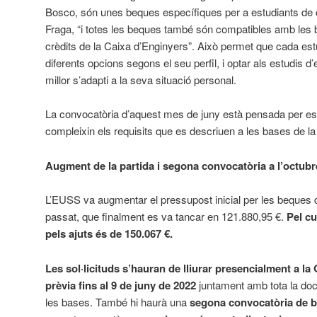
Bosco, són unes beques específiques per a estudiants de 
Fraga, “i totes les beques també són compatibles amb les b
crèdits de la Caixa d’Enginyers”. Això permet que cada es
diferents opcions segons el seu perfil, i optar als estudis d
millor s’adapti a la seva situació personal.
La convocatòria d’aquest mes de juny està pensada per estu
compleixin els requisits que es descriuen a les bases de la
Augment de la partida i segona convocatòria a l’octubr
L’EUSS va augmentar el pressupost inicial per les beques 
passat, que finalment es va tancar en 121.880,95 €.
Pel cu
pels ajuts és de
150.067 €.
Les sol·licituds s’hauran de lliurar presencialment a l
prèvia fins al 9 de juny de 2022
juntament amb tota la do
les bases. També hi haurà una
segona convocatòria de b