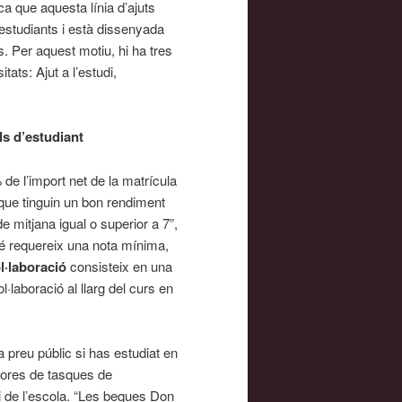
ca que aquesta línia d’ajuts
 estudiants i està dissenyada
s. Per aquest motiu, hi ha tres
ats: Ajut a l’estudi,
ls d’estudiant
e l’import net de la matrícula
 que tinguin un bon rendiment
mitjana igual o superior a 7”,
bé requereix una nota mínima,
l·laboració
consisteix en una
·laboració al llarg del curs en
a preu públic si has estudiat en
hores de tasques de
ei de l’escola. “Les beques Don