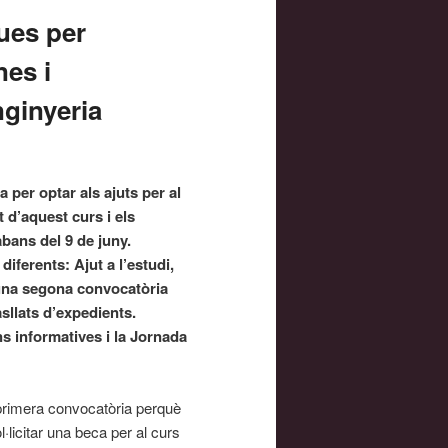
ues per
nes i
nginyeria
a per optar als ajuts per al
t d’aquest curs i els
abans del 9 de juny.
diferents: Ajut a l’estudi,
 una segona convocatòria
sllats d’expedients.
 informatives i la Jornada
primera convocatòria perquè
licitar una beca per al curs