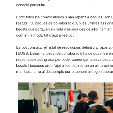
donació particular.
Entre totes les convocatòries s’han repartit 4 beques Don 
l’estudi i 50 beques de col·laboració. En les últimes assign
becats que portaven en llista d’espera des de juliol, tant en 
com en la modalitat d’ajut a l’estudi.
Es pot consultar el llistat de resolucions definitiu a l’apart
l’EUSS. L’alumnat becat de col·laboració ha de posar-se e
responsable assignada per poder començar la seva beca al
becats i becades amb l’ajut a l’estudi, rebran en els pròxim
matrícula, amb el descompte corresponent al segon cobra