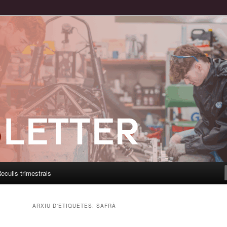
eculls trimestrals
ARXIU D'ETIQUETES:
SAFRÀ