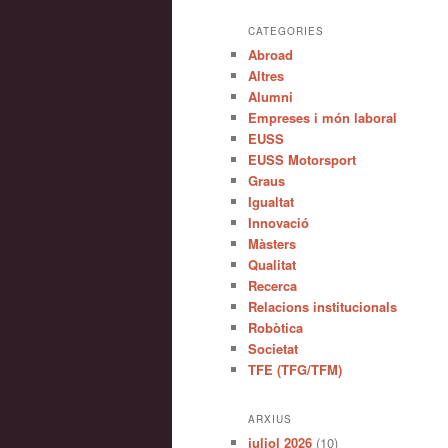
CATEGORIES
Abroad
Altres
Alumni
Empreses i món laboral
EUSS
EUSS Motorsport
Graus
Igualtat
Innovació
Màsters
Qualitat
Recerca
Relacions institucionals
Robòtica
Societat
TFE (TFG/TFM)
ARXIUS
juliol 2026
(10)