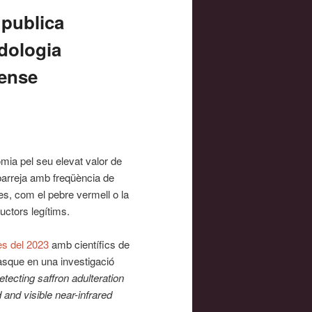
 publica
dologia
sense
omia pel seu elevat valor de
 barreja amb freqüència de
es, com el pebre vermell o la
uctors legítims.
es del 2023
amb científics de
asque en una investigació
etecting saffron adulteration
 and visible near-infrared