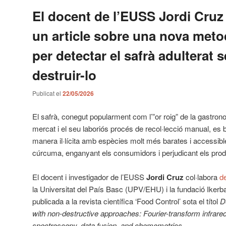
El docent de l’EUSS Jordi Cruz
un article sobre una nova meto
per detectar el safrà adulterat 
destruir-lo
Publicat el
22/05/2026
El safrà, conegut popularment com l’”or roig” de la gastron
mercat i el seu laboriós procés de recol·lecció manual, es
manera il·lícita amb espècies molt més barates i accessibl
cúrcuma, enganyant els consumidors i perjudicant els prod
El docent i investigador de l’EUSS
Jordi Cruz
col·labora
d
la Universitat del País Basc (UPV/EHU) i la fundació Ikerb
publicada a la revista científica ‘Food Control’ sota el títol
D
with non-destructive approaches: Fourier-transform infrared
spectroscopy, data fusion, and chemometrics
.