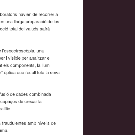
aboratoris havien de recórrer a
n una llarga preparació de les
cció total del valuós safrà
e l’espectroscòpia, una
er i visible per analitzar el
nt els components, la llum
 òptica que recull tota la seva
 fusió de dades combinada
s capaços de creuar la
alític.
fraudulentes amb nivells de
cuma.