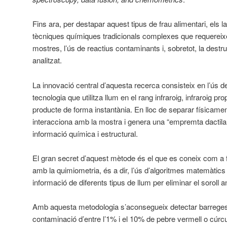
Fins ara, per destapar aquest tipus de frau alimentari, els l
tècniques químiques tradicionals complexes que requereixe
mostres, l’ús de reactius contaminants i, sobretot, la destru
analitzat.
La innovació central d’aquesta recerca consisteix en l’ús d
tecnologia que utilitza llum en el rang infraroig, infraroig prop
producte de forma instantània. En lloc de separar físicame
interacciona amb la mostra i genera una “empremta dactilar”
informació química i estructural.
El gran secret d’aquest mètode és el que es coneix com a
amb la quimiometria, és a dir, l’ús d’algoritmes matemàtic
informació de diferents tipus de llum per eliminar el soroll an
Amb aquesta metodologia s’aconsegueix detectar barreges 
contaminació d’entre l’1% i el 10% de pebre vermell o cúr