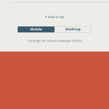
Back to top
Mobile
Desktop
Copyrigth de l tots els contingut d\'EUSS