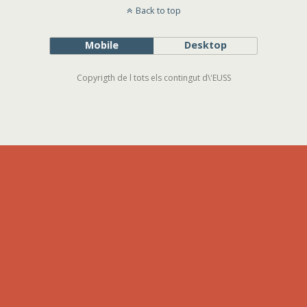
Back to top
Mobile
Desktop
Copyrigth de l tots els contingut d\'EUSS