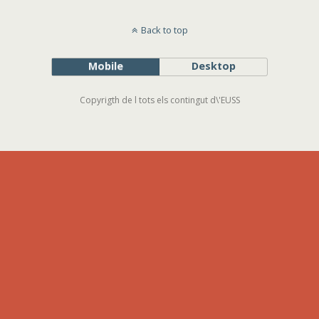
Back to top
Mobile
Desktop
Copyrigth de l tots els contingut d\'EUSS