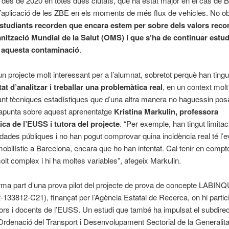
des de 2020 en totes dues ciutats, que ha estat major en el cas de 
l’aplicació de les ZBE en els moments de més flux de vehicles. No o
estudiants recorden que encara estem per sobre dels valors rec
anització Mundial de la Salut (OMS) i que s’ha de continuar estu
 aquesta contaminació
.
un projecte molt interessant per a l’alumnat, sobretot perquè han tingu
at d’analitzar i treballar una problemàtica real
, en un context mol
icant tècniques estadístiques que d’una altra manera no haguessin pos
 apunta sobre aquest aprenentatge
Kristina Markulin, professora
ica de l’EUSS i tutora del projecte
. “Per exemple, han tingut limita
dades públiques i no han pogut comprovar quina incidència real té l’e
obilístic a Barcelona, encara que ho han intentat. Cal tenir en compt
lt complex i hi ha moltes variables”, afegeix Markulin.
orma part d’una prova pilot del projecte de prova de concepte LABIN
33812-C21), finançat per l’Agència Estatal de Recerca, on hi partic
ors i docents de l’EUSS. Un estudi que també ha impulsat el subdirec
Ordenació del Transport i Desenvolupament Sectorial de la Generalita