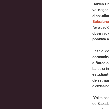
Baixes Em
va llançar
d’estudia
Salesiana
l’avaluaci
observaci
positiva 
L’estudi d
contamina
a Barcelo
barcelonin
estudiant
de setma
d’emissio
D’altra ba
de Sabadel