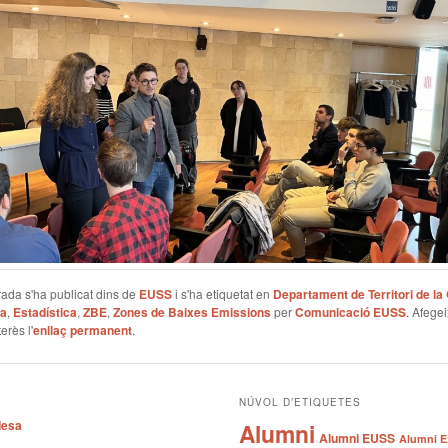
ada s'ha publicat dins de
EUSS
i s'ha etiquetat en
Departament de Territori de la 
ya
,
Estadística
,
ZBE
,
Zones de Baixes Emissions
per
Comunicació EUSS
. Afegei
erès l'
enllaç permanent
.
NÚVOL D’ETIQUETES
desa
Alumni
Alumni EUSS
Alumni E