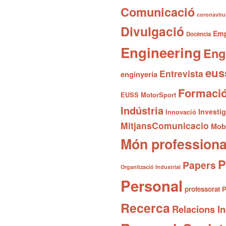
Comunicació
coronaviru
Divulgació
Emp
Docència
Engineering
Eng
eus
Entrevista
enginyeria
Formaci
EUSS MotorSport
Indústria
Investi
Innovació
MitjansComunicacio
Mobi
Món professiona
P
Papers
Organització Industrial
Personal
professorat
P
Recerca
Relacions In