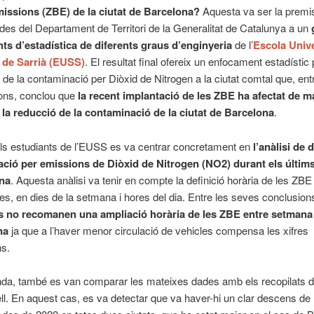
issions (ZBE) de la ciutat de Barcelona?
Aquesta va ser la premi
 des del Departament de Territori de la Generalitat de Catalunya a un
nts d’estadística de diferents graus d’enginyeria
de l’
Escola Unive
 de Sarrià (EUSS)
. El resultat final ofereix un enfocament estadístic 
ó de la contaminació per Diòxid de Nitrogen a la ciutat comtal que, entr
ons, conclou que
la recent implantació de les ZBE ha afectat de 
a la reducció de la contaminació de la ciutat de Barcelona
.
els estudiants de l’EUSS es va centrar concretament en
l’anàlisi de
ció per emissions de Diòxid de Nitrogen (NO2) durant els últim
na
. Aquesta anàlisi va tenir en compte la definició horària de les ZBE
es, en dies de la setmana i hores del dia. Entre les seves conclusion
s no recomanen una ampliació horària de les ZBE entre setmana 
na
ja que a l’haver menor circulació de vehicles compensa les xifres
ns.
nda, també es van comparar les mateixes dades amb els recopilats de
l. En aquest cas, es va detectar que va haver-hi un clar descens de 