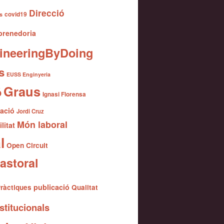
Direcció
covid19
s
renedoria
ineeringByDoing
s
EUSS Enginyeria
Graus
ó
Ignasi Florensa
gació
Jordi Cruz
Món laboral
litat
l
Open Circuit
astoral
publicació
ràctiques
Qualitat
stitucionals