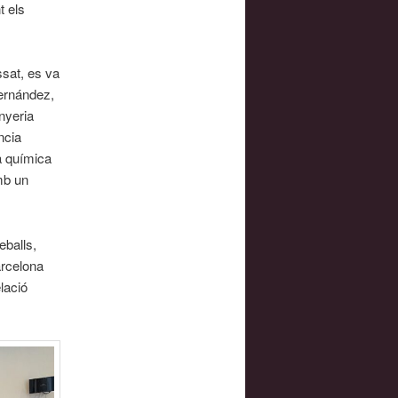
t els
ssat, es va
ernández,
nyeria
ncia
a química
mb un
eballs,
arcelona
lació