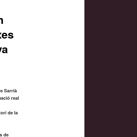
n
xes
va
e Sarrià
ació real
ori de la
s de