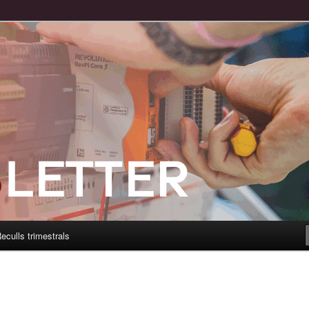
eculls trimestrals