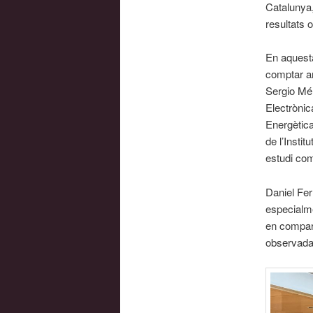
Catalunya,
resultats o
En aquesta
comptar a
Sergio Mén
Electrònic
Energètica
de l’Insti
estudi co
Daniel Fer
especialme
en compara
observada 