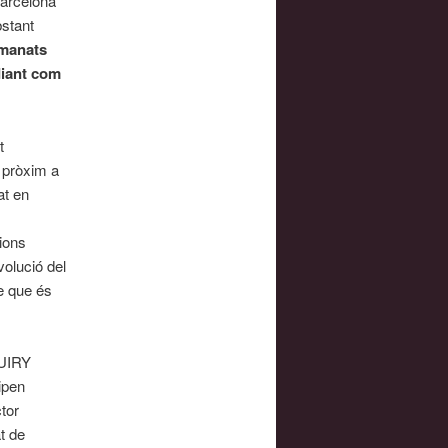
Barcelona
bstant
omanats
diant com
t
t pròxim a
at en
cions
volució del
e que és
QUIRY
ipen
tor
t de