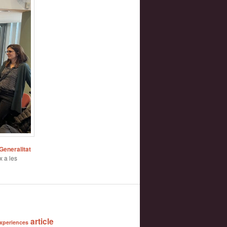
Generalitat
x a les
article
xperiences