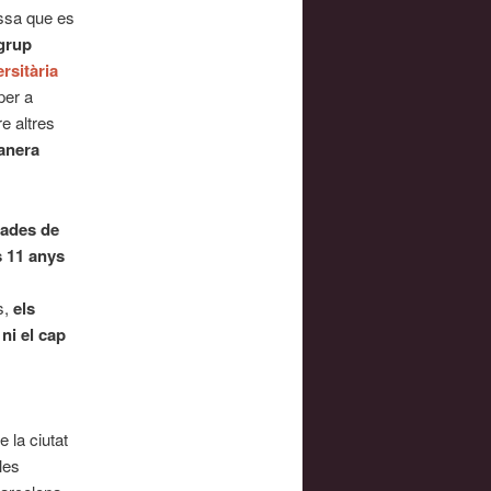
ssa que es
grup
rsitària
per a
e altres
manera
 dades de
s 11 anys
s,
els
ni el cap
 la ciutat
les