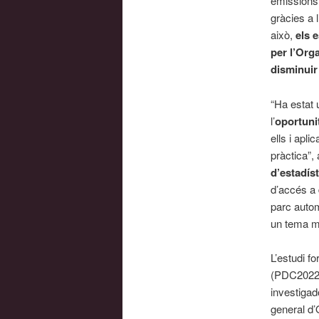
emissions 
gràcies a 
això,
els 
per l’Org
disminuir
“Ha estat 
l’
oportunit
ells i apl
pràctica”,
d’estadíst
d’accés a 
parc autom
un tema mo
L’estudi f
(PDC2022-1
investigad
general d’