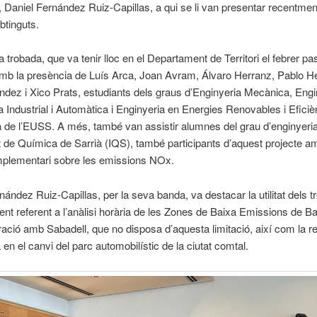
 Daniel Fernández Ruiz-Capillas, a qui se li van presentar recentmen
btinguts.
 trobada, que va tenir lloc en el Departament de Territori el febrer pa
mb la presència de Luís Arca, Joan Avram, Álvaro Herranz, Pablo H
dez i Xico Prats, estudiants dels graus d’Enginyeria Mecànica, Engi
a Industrial i Automàtica i Enginyeria en Energies Renovables i Eficiè
 de l’EUSS. A més, també van assistir alumnes del grau d’enginyeri
tut de Química de Sarrià (IQS), també participants d’aquest projecte a
mplementari sobre les emissions NOx.
nández Ruiz-Capillas, per la seva banda, va destacar la utilitat dels tr
nt referent a l’anàlisi horària de les Zones de Baixa Emissions de B
ció amb Sabadell, que no disposa d’aquesta limitació, així com la re
en el canvi del parc automobilístic de la ciutat comtal.